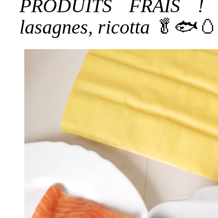
PRODUITS FRAIS ! É
lasagnes, ricotta
🥬🐟🥚