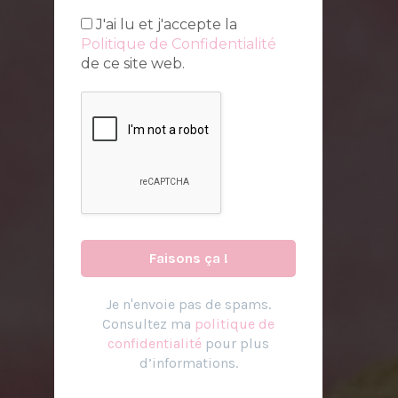
J'ai lu et j'accepte la
Politique de Confidentialité
de ce site web.
Je n
'
envoie pas de spams.
Consultez ma
politique de
confidentialité
pour plus
d’informations.