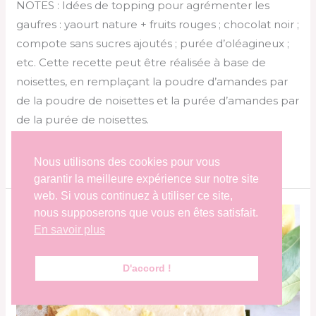
NOTES : Idées de topping pour agrémenter les
gaufres : yaourt nature + fruits rouges ; chocolat noir ;
compote sans sucres ajoutés ; purée d’oléagineux ;
etc. Cette recette peut être réalisée à base de
noisettes, en remplaçant la poudre d’amandes par
de la poudre de noisettes et la purée d’amandes par
de la purée de noisettes.
Lire la suite »
Nous utilisons des cookies pour vous
garantir la meilleure expérience sur notre site
web. Si vous continuez à utiliser ce site,
Tiramisu
nous supposerons que vous en êtes satisfait.
En savoir plus
au
citron
D'accord !
de
Menton