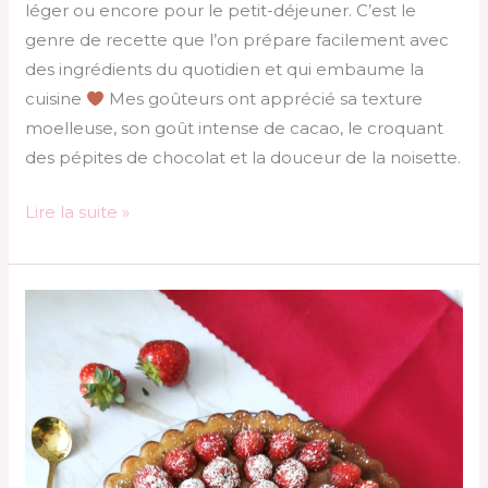
léger ou encore pour le petit-déjeuner. C’est le
genre de recette que l’on prépare facilement avec
des ingrédients du quotidien et qui embaume la
cuisine
Mes goûteurs ont apprécié sa texture
moelleuse, son goût intense de cacao, le croquant
des pépites de chocolat et la douceur de la noisette.
Lire la suite »
Tarte
renversée,
mousse
chocolat
et
fraises