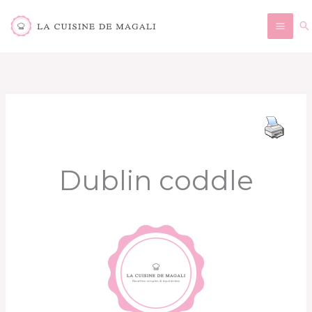
Aller
Re
au
contenu
Dublin coddle