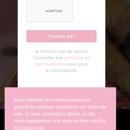
Je n
'
envoie pas de spams.
Consultez ma
politique de
confidentialité
pour plus
d’informations.
Nous utilisons des cookies pour vous
garantir la meilleure expérience sur notre site
web. Si vous continuez à utiliser ce site,
Copyright © 2023 - 2026 La Cuisine de Magali
nous supposerons que vous en êtes satisfait.
Tous droits réservés.
En savoir plus