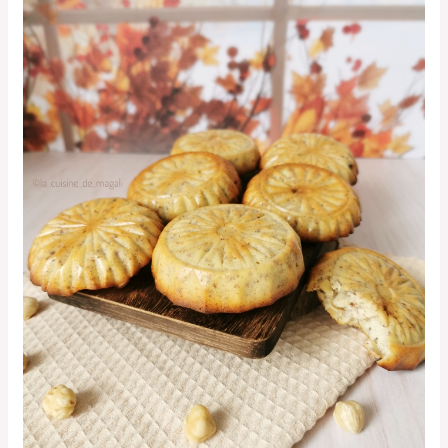
poires-
noisettes