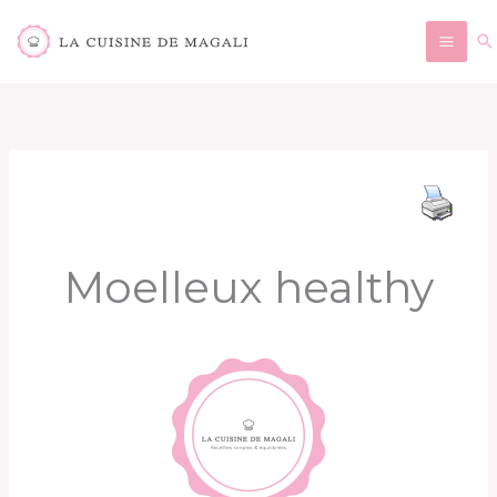
Aller
Re
au
contenu
Moelleux healthy