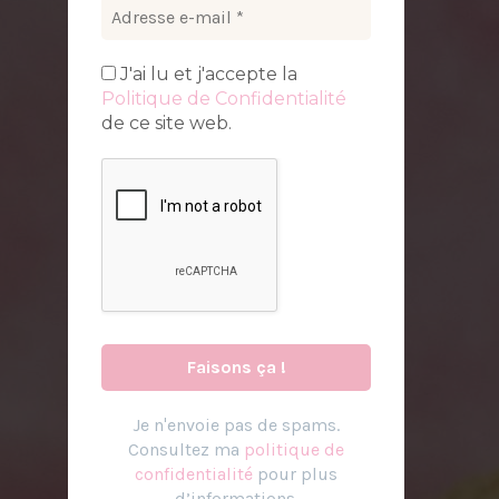
J'ai lu et j'accepte la
Politique de Confidentialité
de ce site web.
Je n
'
envoie pas de spams.
Consultez ma
politique de
confidentialité
pour plus
d’informations.