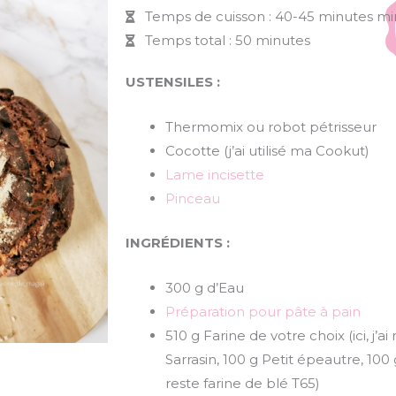
Temps de cuisson : 40-45 minutes mi
Temps total : 50 minutes
USTENSILES :
Thermomix ou robot pétrisseur
Cocotte (j’ai utilisé ma Cookut)
Lame incisette
Pinceau
INGRÉDIENTS :
300 g d’Eau
Préparation pour pâte à pain
510 g Farine de votre choix (ici, j’ai
Sarrasin, 100 g Petit épeautre, 10
reste farine de blé T65)