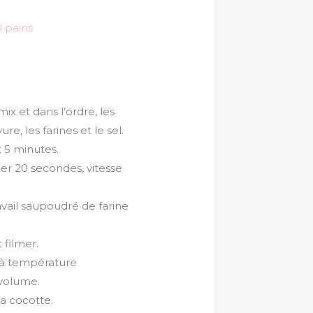
 pains
x et dans l’ordre, les
ure, les farines et le sel.
 5 minutes.
ger 20 secondes, vitesse
avail saupoudré de farine
 filmer.
e à température
 volume.
a cocotte.