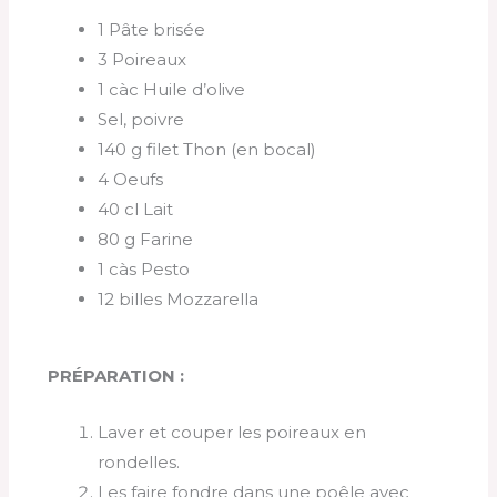
1 Pâte brisée
3 Poireaux
1 càc Huile d’olive
Sel, poivre
140 g filet Thon (en bocal)
4 Oeufs
40 cl Lait
80 g Farine
1 càs Pesto
12 billes Mozzarella
PRÉPARATION :
Laver et couper les poireaux en
rondelles.
Les faire fondre dans une poêle avec