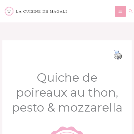
Aller
Re
au
contenu
Quiche de
poireaux au thon,
pesto & mozzarella