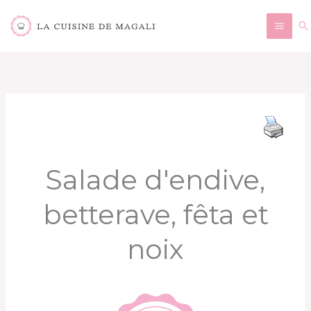
Aller
Re
au
contenu
Salade d'endive,
betterave, fêta et
noix