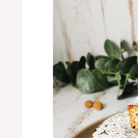
pommes-
amandes
sans
sucre
et
sans
beurre