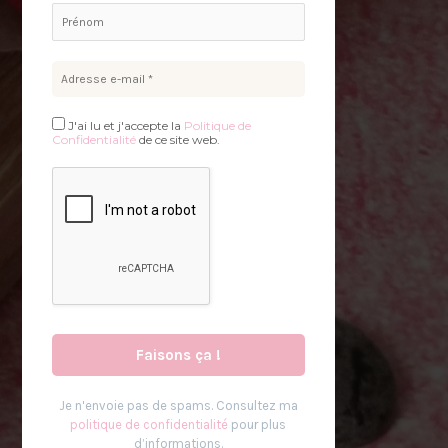
J'ai lu et j'accepte la
Politique de
Confidentialité
de ce site web.
'
Je n
envoie pas de spams. Consultez ma
politique de confidentialité
pour plus
d’informations.