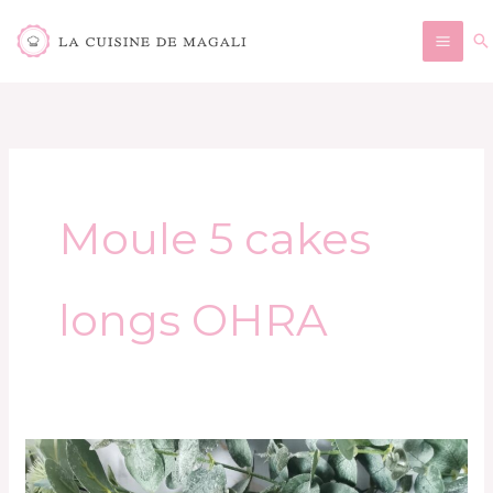
Aller
Re
au
contenu
Moule 5 cakes
longs OHRA
Cakes
apéritifs