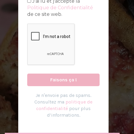
J'ai lu et j'accepte la
Politique de Confidentialité
de ce site web.
Je n
'
envoie pas de spams.
Consultez ma
politique de
confidentialité
pour plus
d’informations.