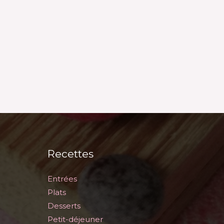
Recettes
Entrées
Plats
Desserts
Petit-déjeuner