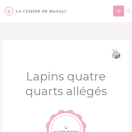
Aller
Re
au
contenu
Lapins quatre
quarts allégés