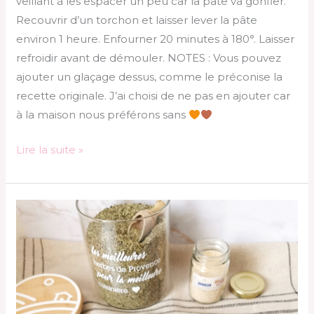
veillant à les espacer un peu car la pâte va gonfler.
Recouvrir d’un torchon et laisser lever la pâte
environ 1 heure. Enfourner 20 minutes à 180°. Laisser
refroidir avant de démouler. NOTES : Vous pouvez
ajouter un glaçage dessus, comme le préconise la
recette originale. J’ai choisi de ne pas en ajouter car
à la maison nous préférons sans
Lire la suite »
Invisible
protéiné
aux
courgettes