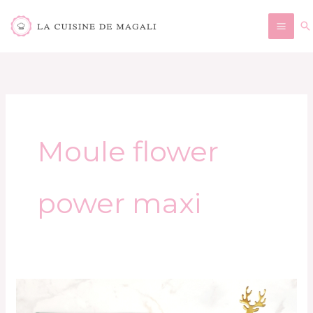
Aller
Re
au
contenu
Moule flower
power maxi
Cinnamon
rolls