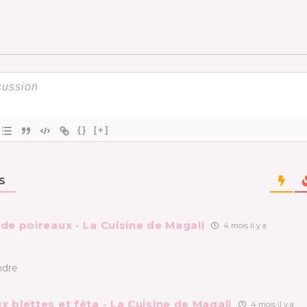
{}
[+]
S
 de poireaux - La Cuisine de Magali
4 mois il y a
]
dre
x blettes et fêta - La Cuisine de Magali
4 mois il y a