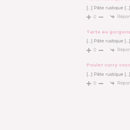
[…] Pâte rustique […
Répon
0
Tarte au gorgonz
[…] Pâte rustique […
Répon
0
Poulet curry coco
[…] Pâte rustique […
Répon
0