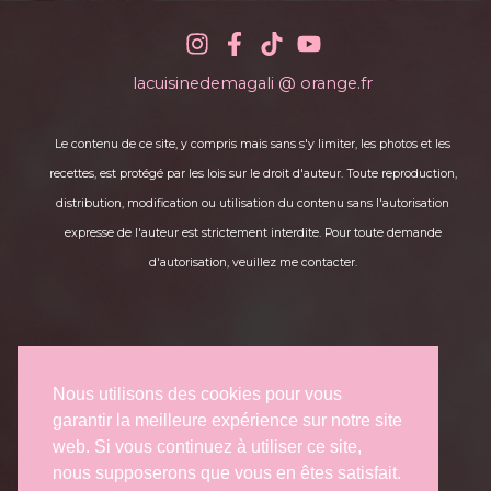
lacuisinedemagali @ orange.fr
Le contenu de ce site, y compris mais sans s'y limiter, les photos et les
recettes, est protégé par les lois sur le droit d'auteur. Toute reproduction,
distribution, modification ou utilisation du contenu sans l'autorisation
expresse de l'auteur est strictement interdite. Pour toute demande
d'autorisation, veuillez me contacter.
Nous utilisons des cookies pour vous
garantir la meilleure expérience sur notre site
web. Si vous continuez à utiliser ce site,
nous supposerons que vous en êtes satisfait.