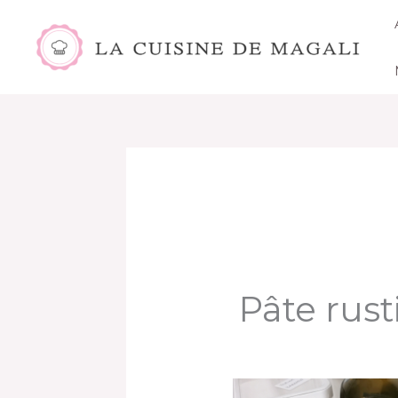
Aller
au
contenu
Pâte rust