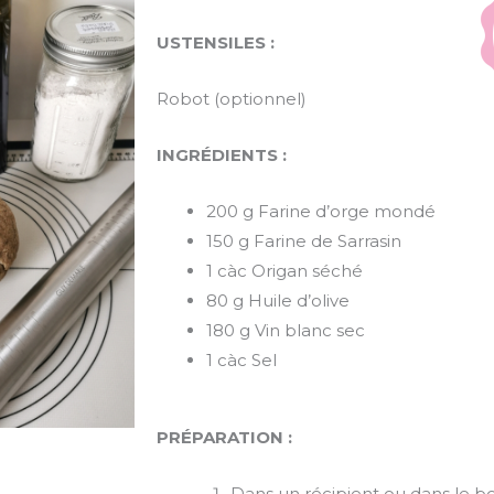
USTENSILES :
Robot (optionnel)
INGRÉDIENTS :
200 g Farine d’orge mondé
150 g Farine de Sarrasin
1 càc Origan séché
80 g Huile d’olive
180 g Vin blanc sec
1 càc Sel
PRÉPARATION :
Dans un récipient ou dans le b