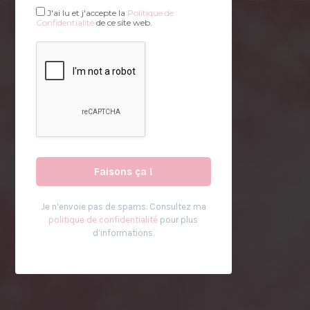
J'ai lu et j'accepte la
Politique de
Confidentialité
de ce site web.
'
Je n
envoie pas de spams. Consultez ma
politique de confidentialité
pour plus
d’informations.