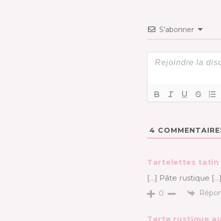
S’abonner
4
COMMENTAIRE
Tartelettes tatin
[…] Pâte rustique […
Répon
0
Tarte rustique au