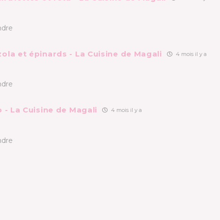
]
dre
ola et épinards - La Cuisine de Magali
4 mois il y a
]
dre
 - La Cuisine de Magali
4 mois il y a
]
dre