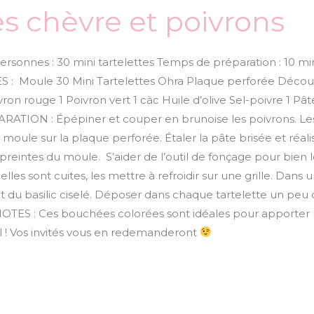
es chèvre et poivrons
Personnes : 30 mini tartelettes Temps de préparation : 10 
S : Moule 30 Mini Tartelettes Ohra Plaque perforée Décou
ron rouge 1 Poivron vert 1 càc Huile d’olive Sel-poivre 1 P
ÉPARATION : Épépiner et couper en brunoise les poivrons. Le
 le moule sur la plaque perforée. Étaler la pâte brisée et réali
eintes du moule. S’aider de l’outil de fonçage pour bien le
les sont cuites, les mettre à refroidir sur une grille. Dans
et du basilic ciselé. Déposer dans chaque tartelette un peu
 NOTES : Ces bouchées colorées sont idéales pour apporter
al ! Vos invités vous en redemanderont