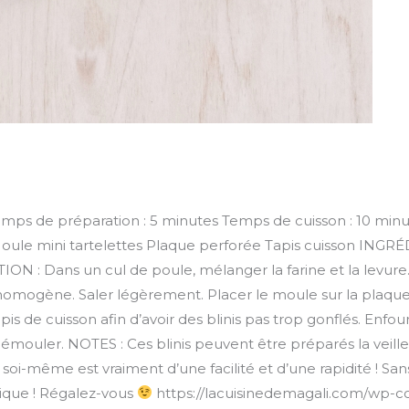
Temps de préparation : 5 minutes Temps de cuisson : 10 minu
ule mini tartelettes Plaque perforée Tapis cuisson INGRÉD
ION : Dans un cul de poule, mélanger la farine et la levure. 
omogène. Saler légèrement. Placer le moule sur la plaque 
is de cuisson afin d’avoir des blinis pas trop gonflés. Enfo
is démouler. NOTES : Ces blinis peuvent être préparés la veil
s soi-même est vraiment d’une facilité et d’une rapidité ! San
ique ! Régalez-vous
https://lacuisinedemagali.com/wp-co