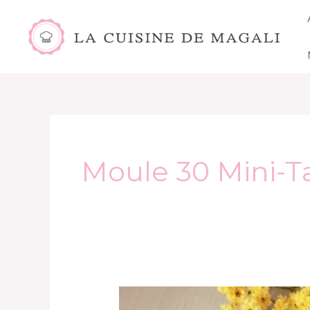
Aller
au
contenu
Moule 30 Mini-T
Mini