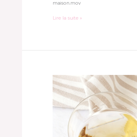
maison.mov
Lire la suite »
Soufflés
apéritifs
jambon-
gruyère